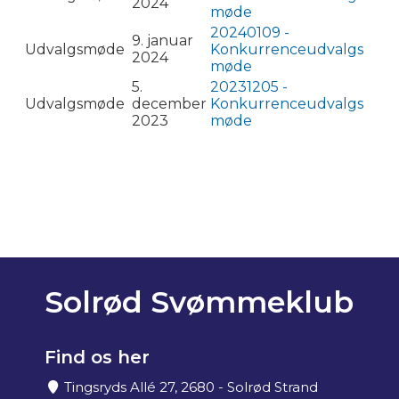
2024
møde
20240109 -
9. januar
Udvalgsmøde
Konkurrenceudvalgs
2024
møde
5.
20231205 -
Udvalgsmøde
december
Konkurrenceudvalgs
2023
møde
Solrød Svømmeklub
Find os her
Tingsryds Allé 27, 2680 - Solrød Strand