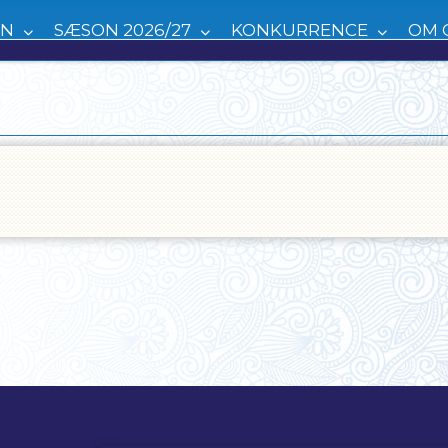
EN
SÆSON 2026/27
KONKURRENCE
OM 