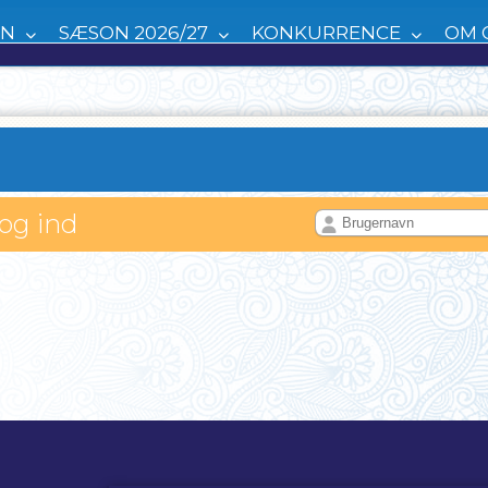
EN
SÆSON 2026/27
KONKURRENCE
OM 
log ind
L