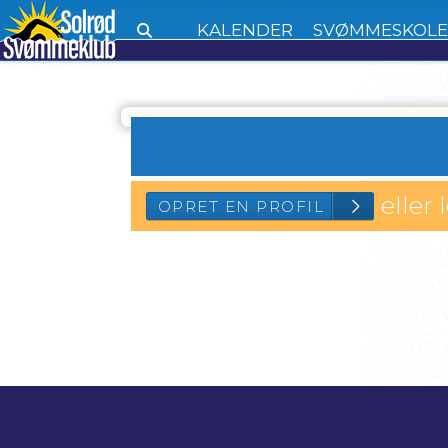
KALENDER
SVØMMESKOL
eller 
OPRET EN PROFI