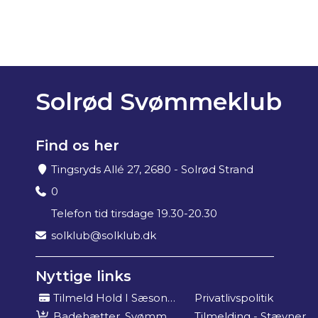
Solrød Svømmeklub
Find os her
Tingsryds Allé 27, 2680 - Solrød Strand
0
Telefon tid tirsdage 19.30-20.30
solklub@solklub.dk
Nyttige links
Tilmeld Hold I Sæson 2025/26
Privatlivspolitik
Badehætter, Svømmebog Mm
Tilmelding - Stævner Og Events